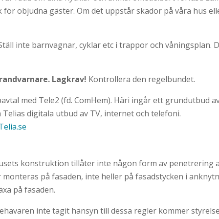
isk för objudna gäster. Om det uppstår skador på våra hu
täll inte barnvagnar, cyklar etc i trappor och våningsplan. Det
brandvarnare. Lagkrav!
Kontrollera den regelbundet.
ppavtal med Tele2 (fd. ComHem). Häri ingår ett grundutbud 
a Telias digitala utbud av TV, internet och telefoni.
Telia.se
Husets konstruktion tillåter inte någon form av penetrering
r monteras på fasaden, inte heller på fasadstycken i anknytni
växa på fasaden.
havaren inte tagit hänsyn till dessa regler kommer styrelse