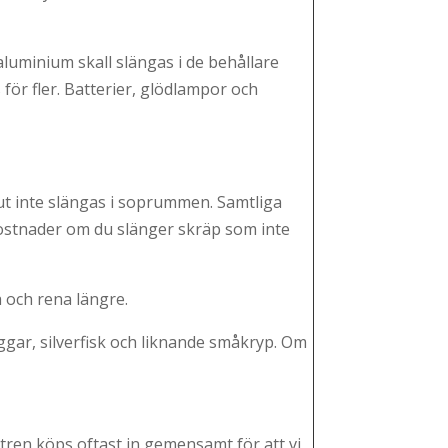
luminium skall slängas i de behållare
ör fler. Batterier, glödlampor och
olut inte slängas i soprummen. Samtliga
erkostnader om du slänger skräp som inte
ha och rena längre.
ggar, silverfisk och liknande småkryp. Om
iltren köps oftast in gemensamt för att vi