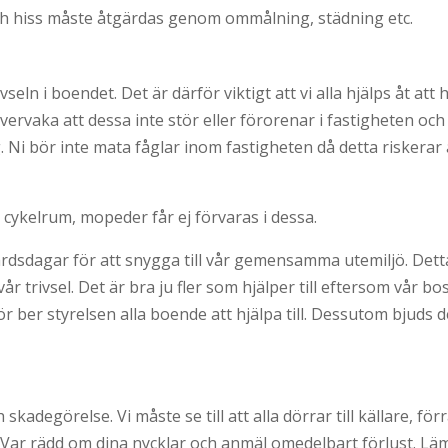
 hiss måste åtgärdas genom ommålning, städning etc.
vseln i boendet. Det är därför viktigt att vi alla hjälps åt att 
ervaka att dessa inte stör eller förorenar i fastigheten och i
Ni bör inte mata fåglar inom fastigheten då detta riskerar at
ilda cykelrum, mopeder får ej förvaras i dessa.
̊rdsdagar för att snygga till vår gemensamma utemiljö. Detta a
r trivsel. Det är bra ju fler som hjälper till eftersom vår bo
ber styrelsen alla boende att hjälpa till. Dessutom bjuds det o
kadegörelse. Vi måste se till att alla dörrar till källare, fo
Var rädd om dina nycklar och anmäl omedelbart förlust. Lä