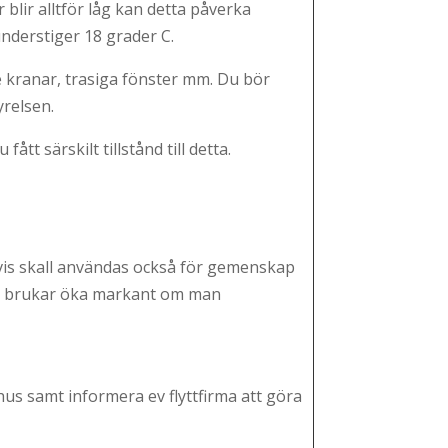
lir alltför låg kan detta påverka
 understiger 18 grader C.
nde kranar, trasiga fönster mm. Du bör
yrelsen.
t särskilt tillstånd till detta.
is skall användas också för gemenskap
sen brukar öka markant om man
 hus samt informera ev flyttfirma att göra