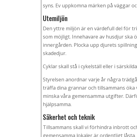
syns. Ev uppkomna märken på väggar och
Utemiljön
Den yttre miljön är en värdefull del för tri
som möjligt. Innehavare av husdjur ska öv
innergården. Plocka upp djurets spillning. 
skadedjur.
Cyklar skall stå i cykelställ eller i särsk
Styrelsen anordnar varje år några trädga
träffa dina grannar och tillsammans öka vå
minska våra gemensamma utgifter. Därför 
hjälpsamma.
Säkerhet och teknik
Tillsammans skall vi förhindra inbrott och s
gemensamma lokaler är ordentligt låsta. 