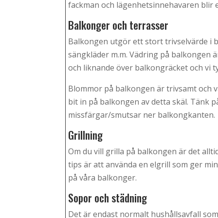
fackman och lägenhetsinnehavaren blir e
Balkonger och terrasser
Balkongen utgör ett stort trivselvärde i 
sängkläder m.m. Vädring på balkongen är 
och liknande över balkongräcket och vi ty
Blommor på balkongen är trivsamt och vac
bit in på balkongen av detta skäl. Tänk p
missfärgar/smutsar ner balkongkanten.
Grillning
Om du vill grilla på balkongen är det all
tips är att använda en elgrill som ger mi
på våra balkonger.
Sopor och städning
Det är endast normalt hushållsavfall so