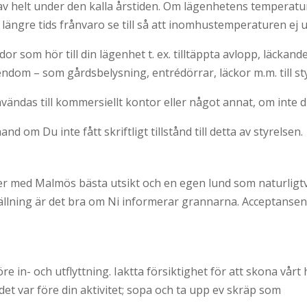
v helt under den kalla årstiden. Om lägenhetens temperatur b
längre tids frånvaro se till så att inomhustemperaturen ej
or som hör till din lägenhet t. ex. tilltäppta avlopp, läcka
ndom – som gårdsbelysning, entrédörrar, läckor m.m. till st
̈ndas till kommersiellt kontor eller något annat, om inte du fåt
nd om Du inte fått skriftligt tillstånd till detta av styrelsen.
er med Malmös bästa utsikt och en egen lund som naturligtv
llställning är det bra om Ni informerar grannarna. Acceptan
 in- och utflyttning. Iaktta försiktighet för att skona vårt
et var före din aktivitet; sopa och ta upp ev skräp som