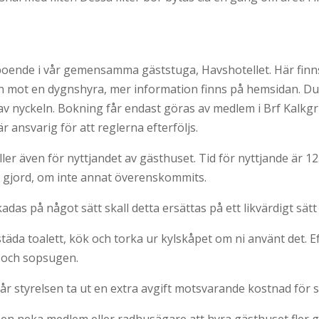
r boende i vår gemensamma gäststuga, Havshotellet. Här finns
 mot en dygnshyra, mer information finns på hemsidan. Du h
v nyckeln. Bokning får endast göras av medlem i Brf Kalkg
 ansvarig för att reglerna efterföljs.
er även för nyttjandet av gästhuset. Tid för nyttjande är 12.
ra gjord, om inte annat överenskommits.
adas på något sätt skall detta ersättas på ett likvärdigt s
da toalett, kök och torka ur kylskåpet om ni använt det. 
n och sopsugen.
tt får styrelsen ta ut en extra avgift motsvarande kostnad för 