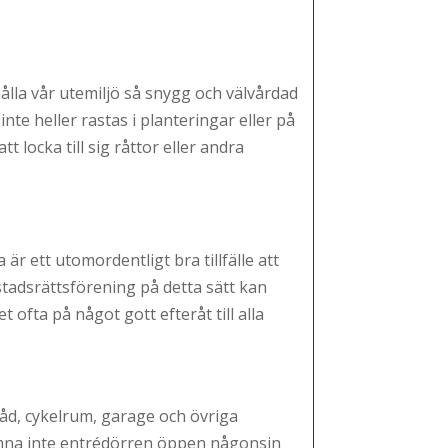
hålla vår utemiljö så snygg och välvårdad
nte heller rastas i planteringar eller på
t locka till sig råttor eller andra
̈r ett utomordentligt bra tillfälle att
stadsrättsförening på detta sätt kan
fta på något gott efteråt till alla
̈rråd, cykelrum, garage och övriga
mna inte entrédörren öppen någonsin