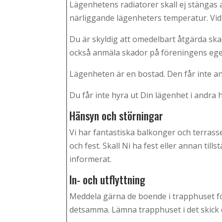
Lägenhetens radiatorer skall ej stängas a
närliggande lägenheters temperatur. Vid 
Du är skyldig att omedelbart åtgärda skad
också anmäla skador på föreningens ege
Lägenheten är en bostad. Den får inte anva
Du får inte hyra ut Din lägenhet i andra ha
Hänsyn och störningar
Vi har fantastiska balkonger och terrass
och fest. Skall Ni ha fest eller annan ti
informerat.
In- och utflyttning
Meddela gärna de boende i trapphuset före
detsamma. Lämna trapphuset i det skick d