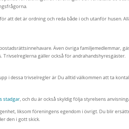
ingsfrågorna.
̈r att det är ordning och reda både i och utanför husen. Alla a
 bostadsrättsinnehavare. Även övriga familjemedlemmar, g
s. Trivselreglerna gäller också för andrahandshyresgäster.
pp i dessa trivselregler är Du alltid välkommen att ta konta
s stadgar
, och du är också skyldig följa styrelsens anvisning
̈genhet, liksom föreningens egendom i övrigt. Du blir ersä
ler den i gott skick.