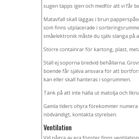
sugen täpps igen och medför att vi får 
Matavfall skall läggas i brun papperspå
som finns utplacerade i sorteringsrummet.
småelektronik måste du själv slänga på an
Större containrar för kartong, plast, meta
Ställ ej soporna bredvid behållarna. Gro
boende får själva ansvara för att bortfo
kan eller skall hanteras i soprummen.
Tänk på att inte hälla ut matolja och liknan
Gamla tiders ohyra förekommer numera vä
nödvändigt, kontakta styrelsen.
Ventilation
Vid några av era fönster finns ventilation