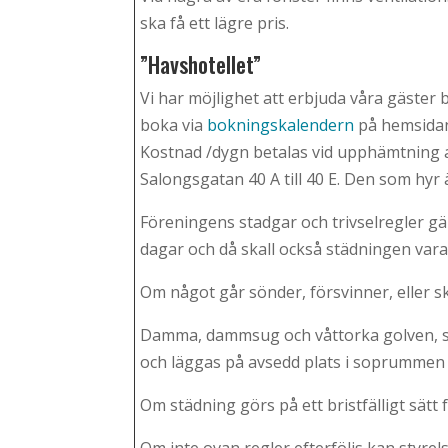
ska få ett lägre pris.
”Havshotellet”
Vi har möjlighet att erbjuda våra gäste
boka via
bokningskalendern
på hemsidan
Kostnad /dygn betalas vid upphämtning a
Salongsgatan 40 A till 40 E. Den som hyr är
Föreningens stadgar och trivselregler gäll
dagar och då skall också städningen va
Om något går sönder, försvinner, eller sk
Damma, dammsug och våttorka golven, stä
och läggas på avsedd plats i soprumme
Om städning görs på ett bristfälligt sä