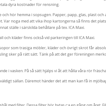
betala dyra kostnader för rensning.
se och hör hemma i sopsugen. Papper, papp, glas, plast och a
 Var noga med att vika ihop kartongerna så finns det plats f
nat ställe i särskilda behållare på tex. ICA Maxi.
ll och kläder finns också vid parkeringen till ICA Maxi.
vsopor som trasiga möbler, kläder och övrigt skrot får abs
rsling sker på rätt sätt. Tänk på att det ger föreningen m
de i vasken. På så sätt hjälps vi åt att hålla våra rör fräsc
ldigt sällan. Däremot händer det att man kan få in mjölba
shål med filter. Dessa filter bör bytas c:a en gång om året. F