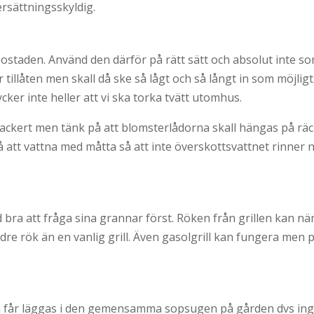
rsättningsskyldig.
bostaden. Använd den därför på rätt sätt och absolut inte s
tillåten men skall då ske så lågt och så långt in som möjlig
cker inte heller att vi ska torka tvätt utomhus.
kert men tänk på att blomsterlådorna skall hängas på räck
å att vattna med måtta så att inte överskottsvattnet rinner 
tid bra att fråga sina grannar först. Röken från grillen kan 
ndre rök än en vanlig grill. Även gasolgrill kan fungera men 
m får läggas i den gemensamma sopsugen på gården dvs in